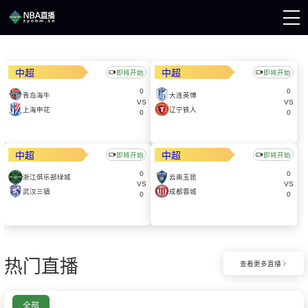
页
A直播
中超
中超
即将开始
即将开始
直播
0
0
A录像
青岛海牛
大连英博
VS
VS
A新闻
上海申花
辽宁铁人
0
0
中超
中超
即将开始
即将开始
0
0
浙江俱乐部绿城
云南玉昆
VS
VS
武汉三镇
成都蓉城
0
0
热门直播
查看更多直播

全部