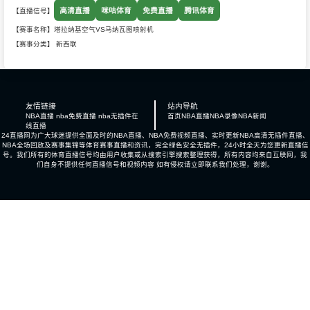
高清直播
咪咕体育
免费直播
腾讯体育
【直播信号】
【赛事名称】塔拉纳基空气VS马纳瓦图喷射机
【赛事分类】
新西联
友情链接
站内导航
NBA直播 nba免费直播 nba无插件在
首页
NBA直播
NBA录像
NBA新闻
线直播
24直播网为广大球迷提供全面及时的NBA直播、NBA免费视频直播、实时更新NBA高清无插件直播、
NBA全场回放及赛事集锦等体育赛事直播和资讯，完全绿色安全无插件，24小时全天为您更新直播信
号。我们所有的体育直播信号均由用户收集或从搜索引擎搜索整理获得，所有内容均来自互联网，我
们自身不提供任何直播信号和视频内容 如有侵权请立即联系我们处理，谢谢。