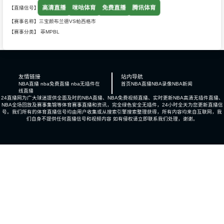
高清直播
咪咕体育
免费直播
腾讯体育
【直播信号】
【赛事名称】三宝颜布兰德VS帕西格市
【赛事分类】
菲MPBL
友情链接
站内导航
NBA直播 nba免费直播 nba无插件在
首页
NBA直播
NBA录像
NBA新闻
线直播
24直播网为广大球迷提供全面及时的NBA直播、NBA免费视频直播、实时更新NBA高清无插件直播、
NBA全场回放及赛事集锦等体育赛事直播和资讯，完全绿色安全无插件，24小时全天为您更新直播信
号。我们所有的体育直播信号均由用户收集或从搜索引擎搜索整理获得，所有内容均来自互联网，我
们自身不提供任何直播信号和视频内容 如有侵权请立即联系我们处理，谢谢。