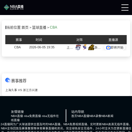
页
CBA
当前位置:
首页
篮球直播
A直播
直播
赛事
时间
对阵
直播源
A录像
A新闻
CBA
2026-06-05 19:35
上海久事
浙江方兴渡
即将开始
赛事推荐
上海久事 VS 浙江方兴渡
友情链接
站内导航
NBA直播 nba免费直播 nba无插件在
首页
NBA直播
NBA录像
NBA新闻
线直播
24直播网为广大球迷提供全面及时的NBA直播、NBA免费视频直播、实时更新NBA高清无插件直播、
NBA全场回放及赛事集锦等体育赛事直播和资讯，完全绿色安全无插件，24小时全天为您更新直播信