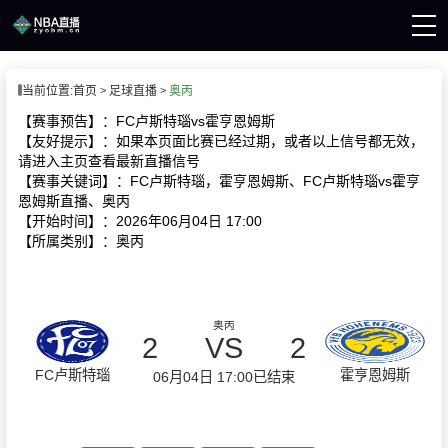
页
当前位置:
首页
足球直播
奥丙
A直播
直播
【赛事预告】：FC卢斯特瑙vs霍亨恩姆斯
A录像
【友好提示】：如果本页面比赛已经过期，或者以上信号都无效，
A新闻
请进入主页查看最新直播信号
【赛事关键词】：FC卢斯特瑙，霍亨恩姆斯、FC卢斯特瑙vs霍亨
恩姆斯直播、奥丙
【开始时间】：2026年06月04日 17:00
【所属类别】：奥丙
奥丙
2
VS
2
FC卢斯特瑙
霍亨恩姆斯
06月04日 17:00
已结束