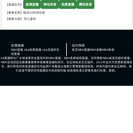
高清直播
咪咕体育
免费直播
腾讯体育
【直播信号】
【赛事名称】梅洛VS利涅尔斯
【赛事分类】
阿乙曼特
友情链接
站内导航
NBA直播 nba免费直播 nba无插件在
首页
NBA直播
NBA录像
NBA新闻
线直播
24直播网为广大球迷提供全面及时的NBA直播、NBA免费视频直播、实时更新NBA高清无插件直播、
NBA全场回放及赛事集锦等体育赛事直播和资讯，完全绿色安全无插件，24小时全天为您更新直播信
号。我们所有的体育直播信号均由用户收集或从搜索引擎搜索整理获得，所有内容均来自互联网，我
们自身不提供任何直播信号和视频内容 如有侵权请立即联系我们处理，谢谢。