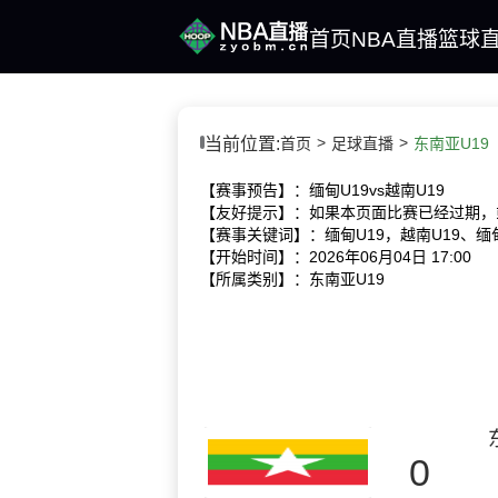
首页
NBA直播
篮球
当前位置:
首页
足球直播
东南亚U19
【赛事预告】：缅甸U19vs越南U19
【友好提示】：如果本页面比赛已经过期，
【赛事关键词】：缅甸U19，越南U19、缅甸
【开始时间】：2026年06月04日 17:00
【所属类别】：东南亚U19
0