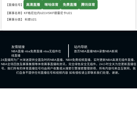
高清直播
咪咕体育
免费直播
腾讯体育
【直播信号】
【赛事名称】KF格尼拉内U21VSKF德雷尼卡U21
【赛事分类】
科索U21
友情链接
站内导航
NBA直播 nba免费直播 nba无插件在
首页
NBA直播
NBA录像
NBA新闻
线直播
24直播网为广大球迷提供全面及时的NBA直播、NBA免费视频直播、实时更新NBA高清无插件直播、
NBA全场回放及赛事集锦等体育赛事直播和资讯，完全绿色安全无插件，24小时全天为您更新直播信
号。我们所有的体育直播信号均由用户收集或从搜索引擎搜索整理获得，所有内容均来自互联网，我
们自身不提供任何直播信号和视频内容 如有侵权请立即联系我们处理，谢谢。