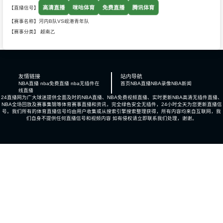
高清直播
咪咕体育
免费直播
腾讯体育
【直播信号】
【赛事名称】河内B队VS岘港青年队
【赛事分类】
越南乙
友情链接
站内导航
NBA直播 nba免费直播 nba无插件在
首页
NBA直播
NBA录像
NBA新闻
线直播
24直播网为广大球迷提供全面及时的NBA直播、NBA免费视频直播、实时更新NBA高清无插件直播、
NBA全场回放及赛事集锦等体育赛事直播和资讯，完全绿色安全无插件，24小时全天为您更新直播信
号。我们所有的体育直播信号均由用户收集或从搜索引擎搜索整理获得，所有内容均来自互联网，我
们自身不提供任何直播信号和视频内容 如有侵权请立即联系我们处理，谢谢。