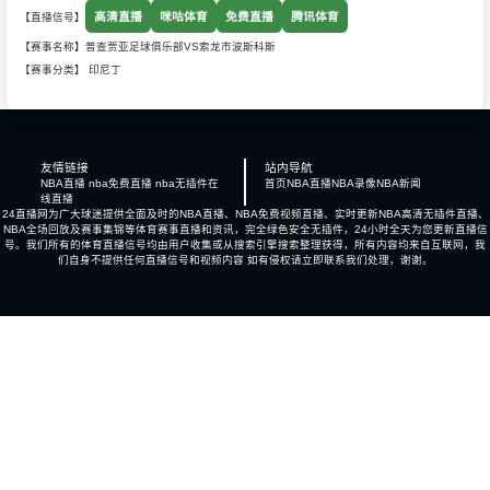
高清直播
咪咕体育
免费直播
腾讯体育
【直播信号】
【赛事名称】普查贾亚足球俱乐部VS索龙市波斯科斯
【赛事分类】
印尼丁
友情链接
站内导航
NBA直播 nba免费直播 nba无插件在
首页
NBA直播
NBA录像
NBA新闻
线直播
24直播网为广大球迷提供全面及时的NBA直播、NBA免费视频直播、实时更新NBA高清无插件直播、
NBA全场回放及赛事集锦等体育赛事直播和资讯，完全绿色安全无插件，24小时全天为您更新直播信
号。我们所有的体育直播信号均由用户收集或从搜索引擎搜索整理获得，所有内容均来自互联网，我
们自身不提供任何直播信号和视频内容 如有侵权请立即联系我们处理，谢谢。