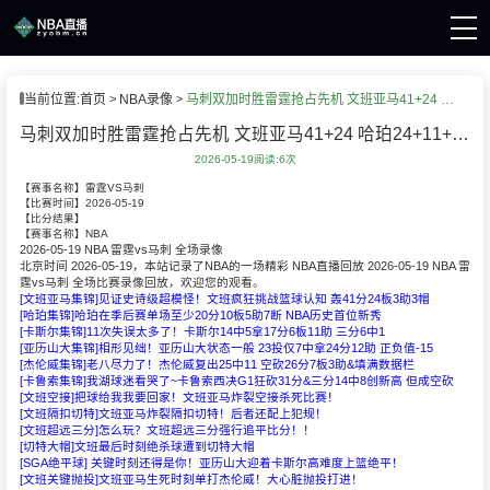
页
当前位置:
首页
NBA录像
马刺双加时胜雷霆抢占先机 文班亚马41+24 哈珀24+11+6+7断
A直播
直播
马刺双加时胜雷霆抢占先机 文班亚马41+24 哈珀24+11+6+7断
A录像
2026-05-19
阅读:
6次
A新闻
【赛事名称】
雷霆VS马刺
2026-05-19
【比赛时间】
【比分结果】
NBA
【赛事名称】
2026-05-19 NBA 雷霆vs马刺 全场录像
北京时间 2026-05-19，本站记录了NBA的一场精彩 NBA直播回放 2026-05-19 NBA 雷
霆vs马刺 全场比赛录像回放，欢迎您的观看。
[文班亚马集锦]见证史诗级超模怪！文班疯狂挑战篮球认知 轰41分24板3助3帽
[哈珀集锦]哈珀在季后赛单场至少20分10板5助7断 NBA历史首位新秀
[卡斯尔集锦]11次失误太多了！卡斯尔14中5拿17分6板11助 三分6中1
[亚历山大集锦]相形见绌！亚历山大状态一般 23投仅7中拿24分12助 正负值-15
[杰伦威集锦]老八尽力了！杰伦威复出25中11 空砍26分7板3助&填满数据栏
[卡鲁索集锦]我湖球迷看哭了~卡鲁索西决G1狂砍31分&三分14中8创新高 但成空砍
[文班空接]把球给我我要回家！文班亚马炸裂空接杀死比赛！
[文班隔扣切特]文班亚马炸裂隔扣切特！后者还配上犯规！
[文班超远三分]怎么玩？文班超远三分强行追平比分！！
[切特大帽]文班最后时刻绝杀球遭到切特大帽
[SGA绝平球] 关键时刻还得是你！亚历山大迎着卡斯尔高难度上篮绝平！
[文班关键抛投]文班亚马生死时刻单打杰伦威！大心脏抛投打进！