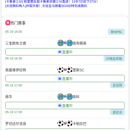
[卡鲁索三分] 助雷霆反超卡鲁索关键三分轰进！11中7已砍下27分！
[文班隔扣两人]炸裂天赋！文班亚马隔着SGA切特完成隔扣
热门赛事
05-19 16:00
菲MPBL
三宝颜布兰德
宿务精英
直播中
05-19 16:30
印梅亚邦联
南基维伊拉特
里斯SC
直播中
05-19 17:00
亚冠预
南华
高科
直播中
05-19 17:00
澳足总
罗切达尔流浪
卡帕拉巴