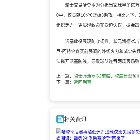
骑士交易哈登本为分担当家球星多诺万·米
0中，仅贡献10分6篮板3助攻。相比之下，
组织乏力，更屡现致命非受迫失误，掘金跟
活塞此役展现防守韧性，状元凯德·坎宁安
尼·阿特金森赛前强调的外线火力和减少失误
法撕开活塞防线，导致球队连吞两场客场败
上一篇：
骑士vs活塞G2前瞻：权威模型预测
下一篇：
返回列表
相关资讯