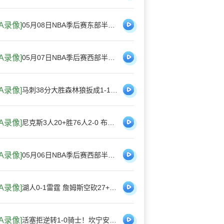
BA录像]
05月08日NBA季后赛东部半决赛G2 骑士 - 活塞 全场录像
BA录像]
05月07日NBA季后赛西部半决赛G2 森林狼 - 马刺 全场录像
BA录像]
马刺38分大胜森林狼扳成1-1！文班26分钟19+15 华子13中5
BA录像]
尼克斯3人20+胜76人2-0 布伦森26+6 唐斯20+10+7 恩比德伤缺
BA录像]
05月06日NBA季后赛西部半决赛G1 湖人 - 雷霆 全场录像
BA录像]
湖人0-1雷霆 詹姆斯空砍27+6 里夫斯16中3 SGA18+6 切特24+12
BA录像]
活塞拒逆转1-0骑士！坎宁安23+7 哈登22分7失误 米切尔23分