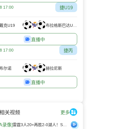
8 17:00
捷U19
戴克U19
布拉格斯巴达U19
直播中
8 17:00
捷丙
布尔诺
赫拉尼斯
直播中
相关视频
更多
BA录像]
雷霆3人20+再胜2-0湖人！SGA22分 詹姆斯23+6 小里31+6