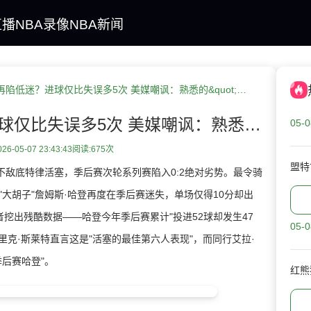
直播
NBA录像
NBA新闻
哈登季后赛再陷低迷？进球仅比失误多5次 美媒嘲讽：熟悉的&quot;季后赛哈登&quot;回来了
哈登季后赛再陷低迷？进球仅比失误多5次 美媒嘲讽：熟悉的&quot;季后赛哈登&quot;回来了
05-0
6-05-07 23:43:43
阅读:
675次
不敌底特律活塞，季后赛次轮系列赛陷入0:2绝对劣势。最令骑
大胡子"詹姆斯·哈登再度在季后赛迷失，单场仅得10分却出
挖出残酷数据——哈登今年季后赛累计"投进52球却发生47
05-0
里克·斯莱特直言这是"活塞的最佳第六人表现"，而同行艾拉·
后赛哈登"。
红熊