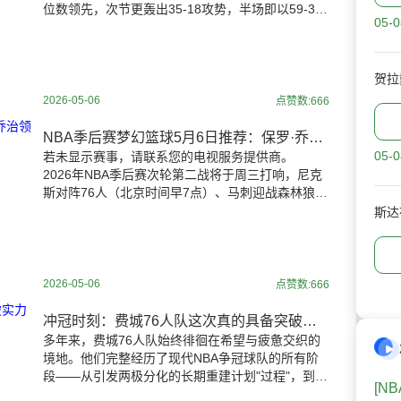
位数领先，次节更轰出35-18攻势，半场即以59-35
05-0
建立24分优势。状元秀"斑马"维克托·文班亚马走出
上
贺拉
2026-05-06
点赞数:666
NBA季后赛梦幻篮球5月6日推荐：保罗·乔治领衔DraftKings与FanDuel超值阵容
05-0
若未显示赛事，请联系您的电视服务提供商。
2026年NBA季后赛次轮第二战将于周三打响，尼克
斯对阵76人（北京时间早7点）、马刺迎战森林狼
（北京时间早9点30分）两场对决即将上演。安东尼
斯达
2026-05-06
点赞数:666
冲冠时刻：费城76人队这次真的具备突破实力了吗？
多年来，费城76人队始终徘徊在希望与疲惫交织的
境地。他们完整经历了现代NBA争冠球队的所有阶
段——从引发两极分化的长期重建计划"过程"，到天
[N
赋兑现、期待高涨的崛起赛季，再到遭遇挫折、季