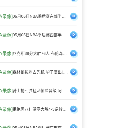
BA录像]
05月05日NBA季后赛东部半决赛G1 76人 - 尼克斯 全场录像
BA录像]
05月05日NBA季后赛西部半决赛G1 森林狼 - 马刺 全场录像
BA录像]
尼克斯39分大胜76人 布伦森三节35分 唐斯17+6+6 恩比德11中3
BA录像]
森林狼拔刺占先机 华子复出18分&末节11分 文班11+15+5+12帽
BA录像]
骑士抢七胜猛龙惊险晋级 阿伦22+19 哈登18+6 巴恩斯24+9+6
BA录像]
拒绝黑八！活塞大胜4-3逆转魔术 坎宁安32+12 班凯罗38+9+6
BA录像]
05月03日NBA季后赛东部首轮G7 76人 - 凯尔特人 全场录像