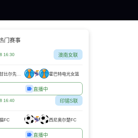
热门赛事
8 16:30
澳南女联
盟特甘比尔先锋女篮
霍巴特电光女篮
直播中
8 16:40
印锡S联
猫FC
西尼奥尔楚FC
直播中