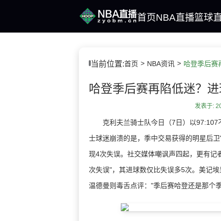
首页
NBA直播
篮球
当前位置:
首页
NBA资讯
发表于: 202
克利夫兰骑士队今日（7日）以97:107
士球迷崩溃的是，季中交易获得的明星后卫"
现4次失误。社交媒体嘲讽声四起，更有记者
次失误"，其进球数仅比失误多5次。美记埃
温德曼则毒舌点评："季后赛哈登还是那个季