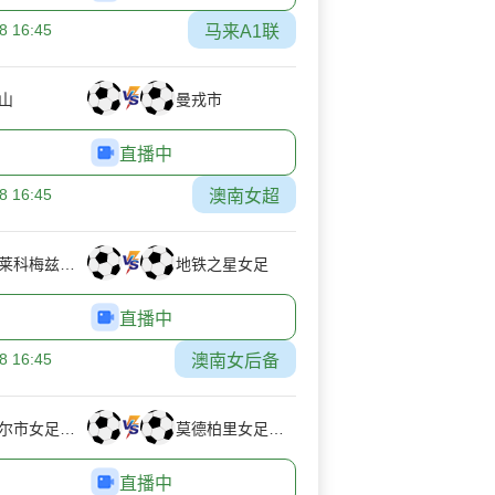
8 16:45
马来A1联
山
曼戎市
直播中
8 16:45
澳南女超
阿德莱科梅兹女足
地铁之星女足
直播中
8 16:45
澳南女后备
坎贝尔市女足后备队
莫德柏里女足后备
直播中