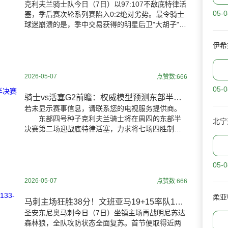
克利夫兰骑士队今日（7日）以97:107不敌底特律活
05-0
塞，季后赛次轮系列赛陷入0:2绝对劣势。最令骑士
球迷崩溃的是，季中交易获得的明星后卫"大胡子"詹
姆斯·哈登再度在季后赛迷失，单场仅得10分却出现
伊希
2026-05-07
点赞数:666
05-0
骑士vs活塞G2前瞻：权威模型预测东部半决赛次战 活塞主场让3.5分
若未显示赛事信息，请联系您的电视服务提供商。
东部四号种子克利夫兰骑士将在周四的东部半
北宁
决赛第二场迎战底特律活塞，力求将七场四胜制系
列赛扳成1-1平。活塞在周二的系列赛首战中以111-
10
05-0
2026-05-07
点赞数:666
柔亚
马刺主场狂胜38分！文班亚马19+15率队133-95屠狼 系列赛扳平1-1
圣安东尼奥马刺今日（7日）坐镇主场再战明尼苏达
森林狼，全队攻防状态全面复苏。首节便取得近两