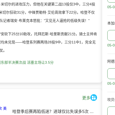
切尔的进攻压力，但他在关键第二战13投仅3中，三分4投
05-0
米切尔狂砍31分，中锋贾勒特·艾伦高效拿下22分。哈登不仅
队记者瑞安·布莱克本怒批："又见无人逼抢的低级失误！"
本加
砍下25分10助攻，托拜厄斯·哈里斯贡献21分。骑士主帅肯
均未兑现——哈登系列赛两场28投9中，三分11中1，完全无
05-0
仗。
东部半决赛次战 活塞主场让3.5分
05-0
更多
哈登季后赛再陷低迷？进球仅比失误多5次 美媒嘲讽：熟悉的"季后赛哈登"回来了