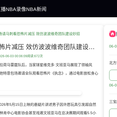
直播
NBA录像
NBA新闻
场请马刺看恐怖片减压 效仿波波维奇团队建设妙招
文班亚马包场请马刺看恐怖片减压 效仿波波维奇团队建设妙招
06-0
6-06-03 00:06:09
阅读:
672次
北方
荷马雷霆队后，当家球星维克多·文班亚马展现了领袖风
他特意包场邀请全队观看恐怖片《执念》，通过电影放松身心
06-0
三宝
26年5月15日上映的悬疑片讲述男子因许愿玩具引发超自然
林肯中心电影协会甚至戏邀文班亚马在总决赛期间观看5.5小