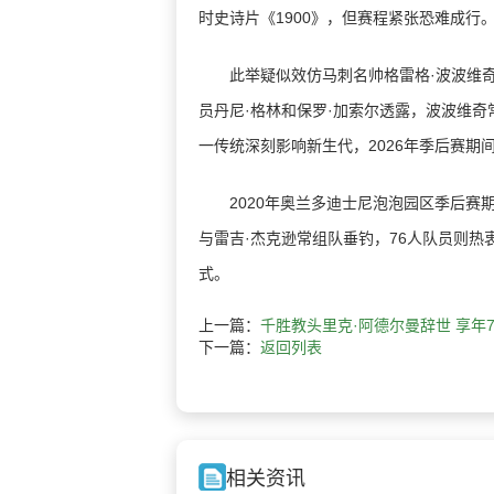
时史诗片《1900》，但赛程紧张恐难成行
此举疑似效仿马刺名帅格雷格·波波维奇的
员丹尼·格林和保罗·加索尔透露，波波维
一传统深刻影响新生代，2026年季后赛期
2020年奥兰多迪士尼泡泡园区季后赛期
与雷吉·杰克逊常组队垂钓，76人队员则
式。
上一篇：
千胜教头里克·阿德尔曼辞世 享年
下一篇：
返回列表
相关资讯