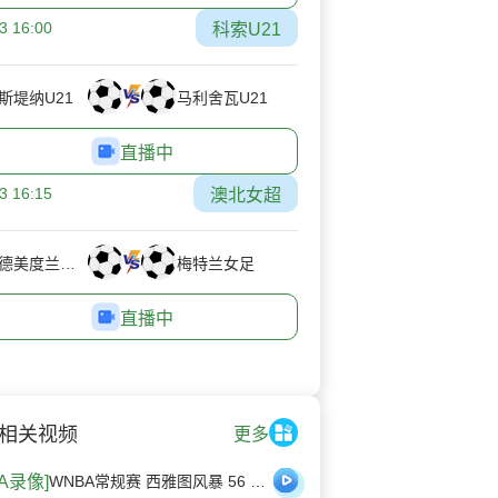
3 16:00
科索U21
斯堤纳U21
马利舍瓦U21
直播中
3 16:15
澳北女超
布罗德美度兰女足
梅特兰女足
直播中
相关视频
更多
BA录像]
WNBA常规赛 西雅图风暴 56 - 79 达拉斯飞翼 全场集锦