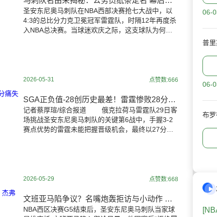
马刺队名由来揭秘：公务员纸条定名 幕后推手曝光
圣安东尼奥马刺队在NBA西部决赛抢七大战中，以
06-0
4:3的总比分力克卫冕冠军雷霆队，时隔12年再度杀
入NBA总决赛。当球迷欢庆之际，这支球队为何名
为"马刺"引发热议。马刺（Spurs）原指牛仔靴后跟
普里
的
2026-05-31
点赞数:666
06-0
SGA正负值-28创历史最差！雷霆惨败28分痛失赛点
记者蔡厚瑄/综合报道 俄克拉荷马雷霆队29日客
场挑战圣安东尼奥马刺队的关键第6战中，手握3-2
赛点优势的雷霆未能把握晋级机会，最终以27分劣
势惨败。此役雷霆进攻全面哑火，全队无人得分突
破
2026-05-29
点赞数:668
文班亚马陷争议？名嘴炮轰拒访与小动作 杰弗森：防守库里更难
NBA西区决赛G5结束后，圣安东尼奥马刺队当家球
[N