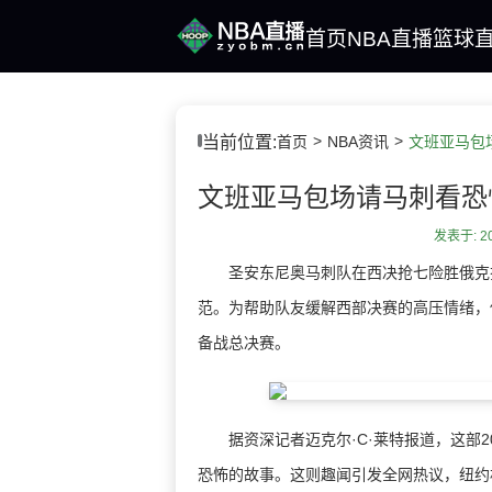
首页
NBA直播
篮球
当前位置:
首页
NBA资讯
文班亚马包
发表于: 202
圣安东尼奥马刺队在西决抢七险胜俄克拉
范。为帮助队友缓解西部决赛的高压情绪，
备战总决赛。
据资深记者迈克尔·C·莱特报道，这部20
恐怖的故事。这则趣闻引发全网热议，纽约