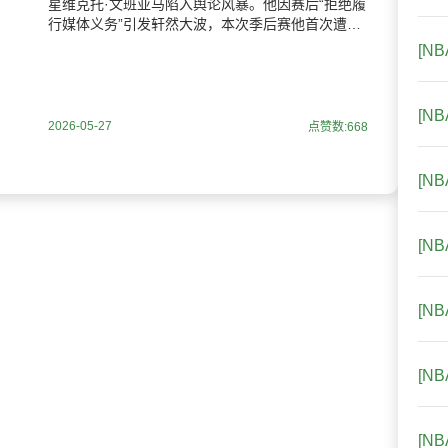
星维克托·文班亚马陷入舆论风暴。他因赛后“拒绝履
行媒体义务”引发轩然大波，本次季后赛他首次遭遇
真正能挑战其能力的球队洗礼。球评对其表现犀利
[N
点评，前球
[N
2026-05-27
点赞数:668
[N
[N
[N
[N
[N