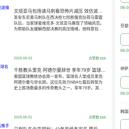
06-0
文班亚马包场请马刺看恐怖片减压 效仿波波维奇团队建设妙招
圣安东尼奥马刺队在西决抢七险胜俄克拉荷马雷霆
队后，当家球星维克多·文班亚马展现了领袖风范。
为帮助队友缓解西部决赛的高压情绪，他特意包场
邀请全队观看恐怖片《执念》，通过电影放松身心
备战总决赛。
06-0
2026-06-03
点赞数:666
千胜教头里克·阿德尔曼辞世 享年79岁 篮球名人堂传奇谢幕
美国篮球教练协会周一宣布，篮球名人堂成员里克·
阿德尔曼与世长辞。这位先效力NBA七载后转型为
史上胜场数最多的传奇教头之一，享年79岁。其子
06-0
大卫·阿德尔曼现任丹佛掘金队主帅，具体死因暂未
公布。
韩国
2026-06-01
点赞数:666