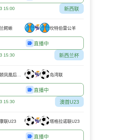
3 15:00
新西联
兰鳄蜥
坎特伯雷公羊
直播中
3 15:30
新西兰杯
威灵顿凤凰后备队
岛湾联
直播中
3 15:30
澳首U23
康联U23
塔格拉诺联U23
直播中