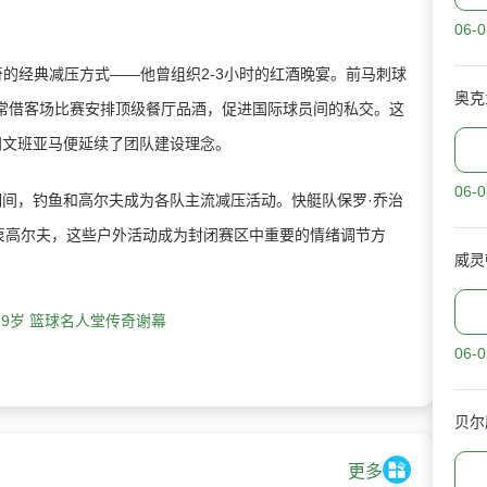
。
06-0
经典减压方式——他曾组织2-3小时的红酒晚宴。前马刺球
奥克
奇常借客场比赛安排顶级餐厅品酒，促进国际球员间的私交。这
间文班亚马便延续了团队建设理念。
06-0
间，钓鱼和高尔夫成为各队主流减压活动。快艇队保罗·乔治
热衷高尔夫，这些户外活动成为封闭赛区中重要的情绪调节方
79岁 篮球名人堂传奇谢幕
06-0
贝尔
更多